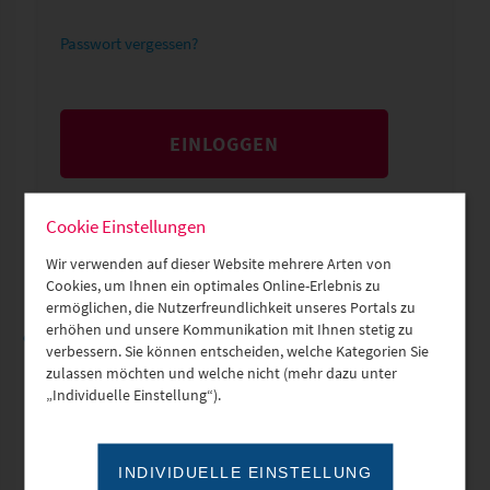
Passwort vergessen?
EINLOGGEN
Cookie Einstellungen
Wir verwenden auf dieser Website mehrere Arten von
Cookies, um Ihnen ein optimales Online-Erlebnis zu
ermöglichen, die Nutzerfreundlichkeit unseres Portals zu
erhöhen und unsere Kommunikation mit Ihnen stetig zu
oder
verbessern. Sie können entscheiden, welche Kategorien Sie
zulassen möchten und welche nicht (mehr dazu unter
„Individuelle Einstellung“).
Neues Profil erstellen
INDIVIDUELLE EINSTELLUNG
Anrede