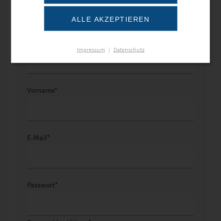
ALLE AKZEPTIEREN
Name
*
Impressum
|
Datenschutz
Vorname
*
E-Mail
*
Passwort
*