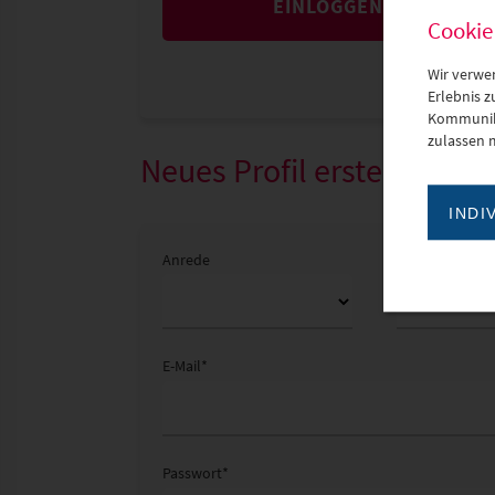
EINLOGGEN
Cookie
Wir verwe
Erlebnis 
Kommunika
zulassen 
Neues Profil erstellen
INDI
Anrede
Name
*
E-Mail
*
Passwort
*