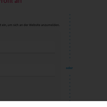
rofil an
t ein, um sich an der Website anzumelden.
oder