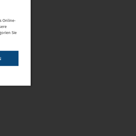
s Online-
sere
orien Sie
N