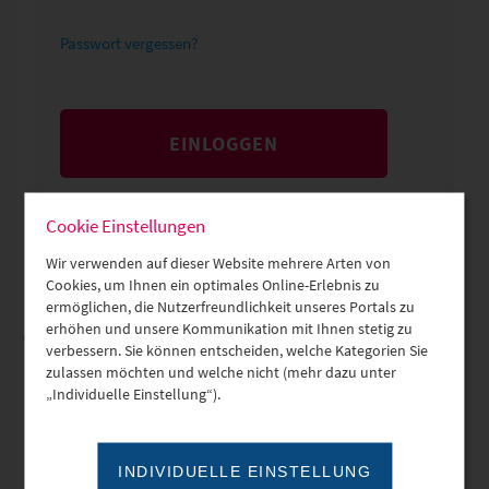
Passwort vergessen?
EINLOGGEN
Cookie Einstellungen
Wir verwenden auf dieser Website mehrere Arten von
Cookies, um Ihnen ein optimales Online-Erlebnis zu
ermöglichen, die Nutzerfreundlichkeit unseres Portals zu
erhöhen und unsere Kommunikation mit Ihnen stetig zu
oder
verbessern. Sie können entscheiden, welche Kategorien Sie
zulassen möchten und welche nicht (mehr dazu unter
„Individuelle Einstellung“).
Neues Profil erstellen
INDIVIDUELLE EINSTELLUNG
Anrede