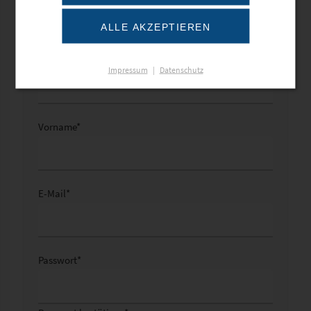
ALLE AKZEPTIEREN
Name
*
Impressum
|
Datenschutz
Vorname
*
E-Mail
*
Passwort
*