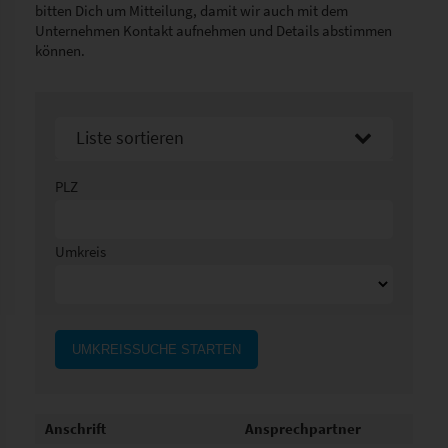
bitten Dich um Mitteilung, damit wir auch mit dem
Unternehmen Kontakt aufnehmen und Details abstimmen
können.
Liste sortieren
Sortier nach Namen aufsteigend
PLZ
Sortier nach Namen absteigend
Umkreis
UMKREISSUCHE STARTEN
Anschrift
Ansprechpartner