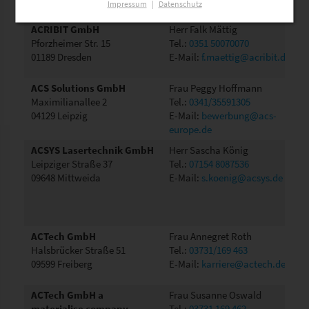
Impressum
|
Datenschutz
ACRIBIT GmbH
Herr Falk Mättig
Pforzheimer Str. 15
Tel.:
0351 50070070
01189 Dresden
E-Mail:
f.maettig@acribit.de
ACS Solutions GmbH
Frau Peggy Hoffmann
Maximilianallee 2
Tel.:
0341/35591305
04129 Leipzig
E-Mail:
bewerbung@acs-
europe.de
ACSYS Lasertechnik GmbH
Herr Sascha König
Leipziger Straße 37
Tel.:
07154 8087536
09648 Mittweida
E-Mail:
s.koenig@acsys.de
ACTech GmbH
Frau Annegret Roth
Halsbrücker Straße 51
Tel.:
03731/169 463
09599 Freiberg
E-Mail:
karriere@actech.de
ACTech GmbH a
Frau Susanne Oswald
materialise company
Tel.:
03731 169 462