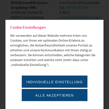
ACE Automobil-Center-
Frau Sandra Bretschneider
Erzgebirge OHG
Tel.:
03774-1577224
Straße der Einheit 45
E-Mail:
08340 Schwarzenberg
s.bretschneider@ace-ohg.de
aconnic system Germany
Frau Claudia Ehrlich
Cookie Einstellungen
GmbH
E-Mail:
career@my-albis-
Obere Hauptstraße 10
elcon.com
Wir verwenden auf dieser Website mehrere Arten von
09232 Hartmannsdorf
Cookies, um Ihnen ein optimales Online-Erlebnis zu
ermöglichen, die Nutzerfreundlichkeit unseres Portals zu
ACP IT Solutions GmbH
Julia Richter
erhöhen und unsere Kommunikation mit Ihnen stetig zu
Schnorrstraße 70
verbessern. Sie können entscheiden, welche Kategorien Sie
01069 Dresden
zulassen möchten und welche nicht (mehr dazu unter
„Individuelle Einstellung“).
ACPS Automotive GmbH
Frau Franziska Bormann
Achatstr. 2 - 4
Tel.:
037204-70127
INDIVIDUELLE EINSTELLUNG
09356 St. Egidien
E-Mail:
karriere.des@acps-
automotive.com
ALLE AKZEPTIEREN
ACRIBIT GmbH
Falk Mättig
Pforzheimer Straße 15
Tel.:
0351/50070070
01189 Dresden
E-Mail:
f.maettig@acribit.de