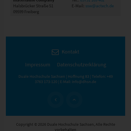
Halsbrücker Straße 51
E-Mail:
ssw@actech.de
09599 Freiberg
Kontakt
Impressum
Datenschutzerklärung
Duale Hochschule Sachsen | Hoffnung 83 | Telefon:
+49
3763 173-120
| E-Mail:
info@dhsn.de
Copyright © 2026 Duale Hochschule Sachsen, Alle Rechte
vorbehalten