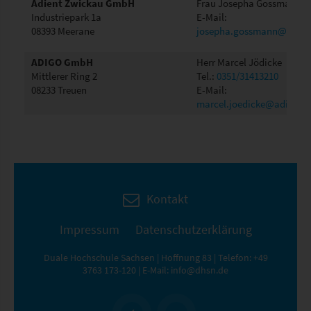
Adient Zwickau GmbH
Frau Josepha Gossmann
Industriepark 1a
E-Mail:
08393 Meerane
josepha.gossmann@adien
ADIGO GmbH
Herr Marcel Jödicke
Mittlerer Ring 2
Tel.:
0351/31413210
08233 Treuen
E-Mail:
marcel.joedicke@adigo.e
Kontakt
Impressum
Datenschutzerklärung
Duale Hochschule Sachsen | Hoffnung 83 | Telefon:
+49
3763 173-120
| E-Mail:
info@dhsn.de