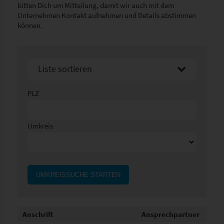
bitten Dich um Mitteilung, damit wir auch mit dem
Unternehmen Kontakt aufnehmen und Details abstimmen
können.
Liste sortieren
Sortier nach Namen aufsteigend
PLZ
Sortier nach Namen absteigend
Umkreis
UMKREISSUCHE STARTEN
Anschrift
Ansprechpartner