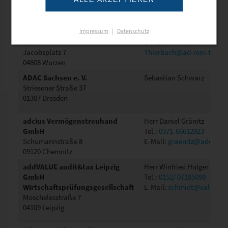
Ad-rem tax Wirtschafts- und
Frau Antje Fichtner-Thierb
Impressum
|
Datenschutz
Steuerberatungs- gesellschaft
Tel.:
03425/ 9099030
mbH
E-Mail:
A.Fichtner-
Jacobsplatz 7
Thierbach@ad-rem-tax.de
04808 Wurzen
ADAC Sachsen e. V.
Sebastian Schwarz
Striesener Straße 37
01307 Dresden
adcius Vermögenstreuhand
Herr Daniel Gränitz
GmbH
Tel.:
0371-66612923
Schumannstraße 8
E-Mail:
graenitz@adcius.d
09120 Chemnitz
addVALUE audit&tax Leipzig
Herr Winfried Holger Schm
GmbH
Tel.:
0152/ 07195099
Wirtschaftsprüfungsgesellschaft
E-Mail:
schmidt@value-wp
Moschelesstraße 7
04109 Leipzig