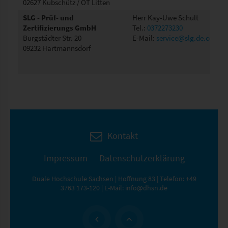
02627 Kubschütz / OT Litten
SLG - Prüf- und
Herr Kay-Uwe Schult
Zertifizierungs GmbH
Tel.:
0372273230
Burgstädter Str. 20
E-Mail:
service@slg.de.com
09232 Hartmannsdorf
Kontakt
Impressum
Datenschutzerklärung
Duale Hochschule Sachsen | Hoffnung 83 | Telefon:
+49
3763 173-120
| E-Mail:
info@dhsn.de