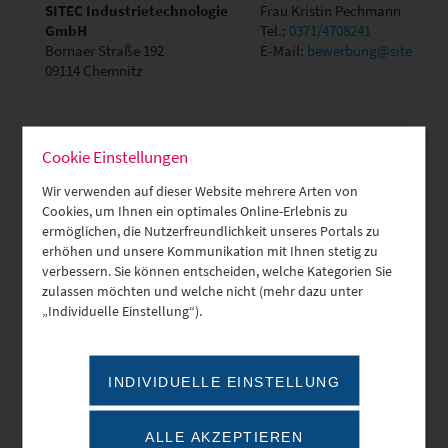
SITEC Industrietechnologie
Frau Kristin Pechmann
GmbH
Tel.:
0371/4708241
Bornaer Straße 192
E-Mail:
bewerbung@sitec-tec
09114 Chemnitz
SITECH Deutschland GmbH
Herr Falko Dörrer
Cookie Einstellungen
Niederlassung Zwickau
Tel.:
0375/27539-22
August-Horch-Straße 3
E-Mail:
falko.doerrer@sitech.
Wir verwenden auf dieser Website mehrere Arten von
08141 Reinsdorf
Cookies, um Ihnen ein optimales Online-Erlebnis zu
Skala & Partner
Frau Ute Liewers
ermöglichen, die Nutzerfreundlichkeit unseres Portals zu
Steuerberatungsgesellschaft
Tel.:
0351-20921200
erhöhen und unsere Kommunikation mit Ihnen stetig zu
Schlesischer Platz 2
E-Mail:
liewers@stpartner-onl
verbessern. Sie können entscheiden, welche Kategorien Sie
01097 Dresden
zulassen möchten und welche nicht (mehr dazu unter
„Individuelle Einstellung“).
SkillCert Software GmbH
Frau Yvonne Dietze
Leipziger Str. 110
Tel.:
0341/4935020
04425 Taucha
E-Mail:
kontakt@skillcert.de
INDIVIDUELLE EINSTELLUNG
Skiverband Sachsen e. V.
Herr Derrick Schönfelder
Geschäftsstelle
Tel.:
0371 511213
ALLE AKZEPTIEREN
Stadlerstraße 14 a
E-Mail: