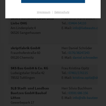
09126 Chemnitz
derrick.schoenfelder@skiver
Impressum
|
Datenschutz
Škoda Autohaus Liebe Otto
Frau Gina-Marie Busch
Liebe OHG
Tel.:
03464-54110
Am Lindenplatz 4
E-Mail:
info@liebeauto.de
06526 Sangerhausen
skriptfabrik GmbH
Herr Daniel Schröder
Fraunhoferstraße 60
Tel.:
0176/38247243
09120 Chemnitz
E-Mail:
daniel.schroeder@skri
SKS Bau GmbH & Co. KG
Frau Kristina Opitz
Ludwigstaler Straße 42
Tel.:
07461/176115
78532 Tuttlingen
E-Mail:
kristina.opitz@sksbau
SLB Stadt- und Landbau
Herr Silvio Buchhorn
Bautzen GmbH Bauhof
Tel.:
03591 686 156
Litten
E-Mail:
info@slb-bautzen.de
Gewerbepark 17