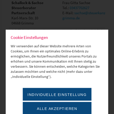
Schallock & Sachse
Frau Gitta Sachse
Steuerberater
Tel.:
03437702627
Partnerschaft
E-Mail:
sachse@steuerkanzlei-
Karl-Marx-Str. 10
grimma.de
04668 Grimma
Schälzky Bauingenieure
Herr Prof. Norbert Schälzky
GmbH
Tel.:
03763/77818-0
Cookie Einstellungen
Markt 1
E-Mail:
info@s-bauing.de
08371 Glauchau
Wir verwenden auf dieser Website mehrere Arten von
Cookies, um Ihnen ein optimales Online-Erlebnis zu
Scheibe
Herr Dipl.-Ing. Dirk Scholz
ermöglichen, die Nutzerfreundlichkeit unseres Portals zu
Planungsgesellschaft für
Tel.:
03722/599750
erhöhen und unsere Kommunikation mit Ihnen stetig zu
Gebäudetechnik mbH
E-Mail:
info@scheibe-
verbessern. Sie können entscheiden, welche Kategorien Sie
Wildparkstraße 3
planungsgesellschaft.com
zulassen möchten und welche nicht (mehr dazu unter
09247 Chemnitz
„Individuelle Einstellung“).
Scheidt GmbH & Co. KG
Herr Gerd Zimmermann
Straße zum Industriegelände
Tel.:
03571 483912
INDIVIDUELLE EINSTELLUNG
12
E-Mail:
02977 Hoyerswerda
g.zimmermann@scheidt.de
ALLE AKZEPTIEREN
SCHENK Wirtschafts- und
Frau Lisa Maschke