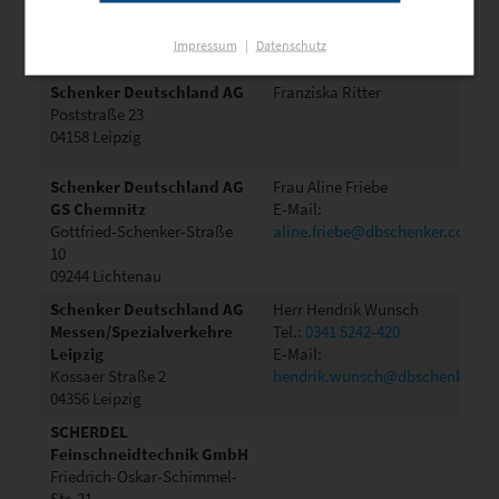
Steuerberatung GmbH
Tel.:
03521-41280
Elbstraße 1
E-Mail:
maschke@schenk-
Impressum
|
Datenschutz
01662 Meißen
steuerberatung-meissen.de
Schenker Deutschland AG
Franziska Ritter
Poststraße 23
04158 Leipzig
Schenker Deutschland AG
Frau Aline Friebe
GS Chemnitz
E-Mail:
Gottfried-Schenker-Straße
aline.friebe@dbschenker.com
10
09244 Lichtenau
Schenker Deutschland AG
Herr Hendrik Wunsch
Messen/Spezialverkehre
Tel.:
0341 5242-420
Leipzig
E-Mail:
Kossaer Straße 2
hendrik.wunsch@dbschenker.c
04356 Leipzig
SCHERDEL
Feinschneidtechnik GmbH
Friedrich-Oskar-Schimmel-
Str. 21