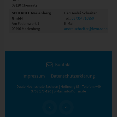
09120 Chemnitz
SCHERDEL Marienberg
Herr André Schreiter
GmbH
Tel.:
03735/ 710850
Am Federnwerk 1
E-Mail:
09496 Marienberg
andre.schreiter@fwm.scherdel.d
Kontakt
Impressum
Datenschutzerklärung
Duale Hochschule Sachsen | Hoffnung 83 | Telefon:
+49
3763 173-120
| E-Mail:
info@dhsn.de