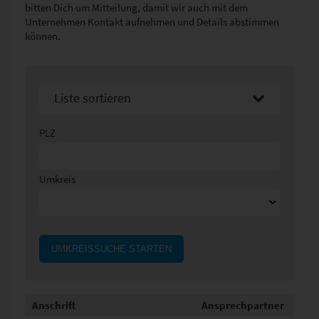
bitten Dich um Mitteilung, damit wir auch mit dem
Unternehmen Kontakt aufnehmen und Details abstimmen
können.
Liste sortieren
Sortier nach Namen aufsteigend
PLZ
Sortier nach Namen absteigend
Umkreis
UMKREISSUCHE STARTEN
Anschrift
Ansprechpartner