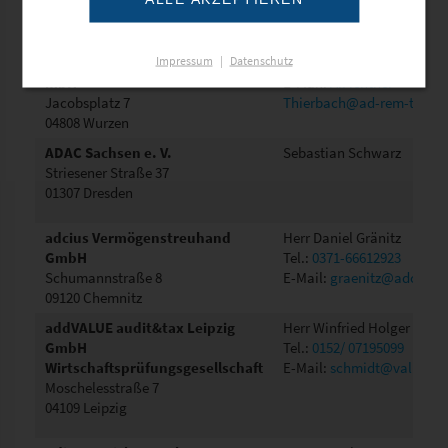
Ad-rem tax Wirtschafts- und
Frau Antje Fichtner-Thierb
Impressum
|
Datenschutz
Steuerberatungs- gesellschaft
Tel.:
03425/ 9099030
mbH
E-Mail:
A.Fichtner-
Jacobsplatz 7
Thierbach@ad-rem-tax.de
04808 Wurzen
ADAC Sachsen e. V.
Sebastian Schwarz
Striesener Straße 37
01307 Dresden
adcius Vermögenstreuhand
Herr Daniel Gränitz
GmbH
Tel.:
0371-66612923
Schumannstraße 8
E-Mail:
graenitz@adcius.d
09120 Chemnitz
addVALUE audit&tax Leipzig
Herr Winfried Holger Schm
GmbH
Tel.:
0152/ 07195099
Wirtschaftsprüfungsgesellschaft
E-Mail:
schmidt@value-wp
Moschelesstraße 7
04109 Leipzig