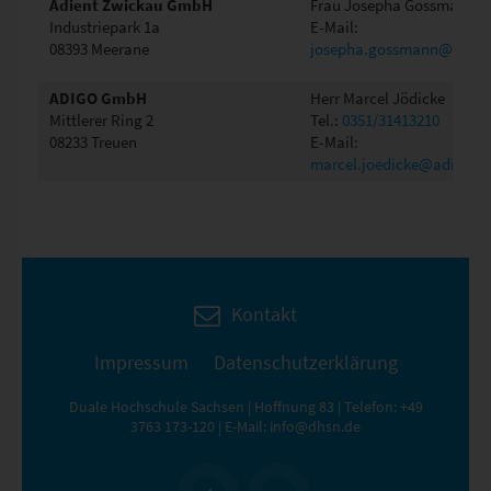
Adient Zwickau GmbH
Frau Josepha Gossmann
Industriepark 1a
E-Mail:
08393 Meerane
josepha.gossmann@adien
ADIGO GmbH
Herr Marcel Jödicke
Mittlerer Ring 2
Tel.:
0351/31413210
08233 Treuen
E-Mail:
marcel.joedicke@adigo.e
Kontakt
Impressum
Datenschutzerklärung
Duale Hochschule Sachsen | Hoffnung 83 | Telefon:
+49
3763 173-120
| E-Mail:
info@dhsn.de