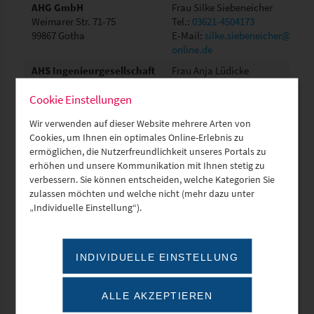
AHG GmbH
Frau Silke Siebeneicher
Weimarer Str. 71-75
Tel.:
03621-4504173
99867 Gotha
E-Mail:
silke.siebeneicher@ahg-
online.de
AHS Ingenieurgesellschaft
Frau Anja Lüdicke
mbH
E-Mail:
info@ahs-ingenieure.de
Cookie Einstellungen
Gartenstraße 4
04995 Falkenberg
Wir verwenden auf dieser Website mehrere Arten von
Cookies, um Ihnen ein optimales Online-Erlebnis zu
ermöglichen, die Nutzerfreundlichkeit unseres Portals zu
AIB GmbH
Herr Jens Schuster
erhöhen und unsere Kommunikation mit Ihnen stetig zu
Liselotte-Herrmann-Str. 4
Tel.:
03591-3640
verbessern. Sie können entscheiden, welche Kategorien Sie
02625 Bautzen
E-Mail:
j.schuster@aib-bautzen.
zulassen möchten und welche nicht (mehr dazu unter
„Individuelle Einstellung“).
AIP Architektur Ingenieur
Frau Andrea Barthel
Partnergesellschaft mbB
Tel.:
03581-421012
Konsulplatz 1
E-Mail:
a.barthel@aip-goerlitz.d
INDIVIDUELLE EINSTELLUNG
02826 Görlitz
AIP Innenprojekt GmbH
Herr Michael Weise
Waldenburger Str. 121
E-Mail:
m.weise@aip-
ALLE AKZEPTIEREN
09212 Limbach-Oberfrohna
innenprojekt.de