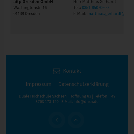
aitp Dresden GmbH
Herr Matthias Gerhardt
Washingtonstr. 16
Tel.:
0351-85070600
01139 Dresden
E-Mail:
matthias.gerhardt@aitp
Kontakt
Impressum
Datenschutzerklärung
Duale Hochschule Sachsen | Hoffnung 83 | Telefon:
+49
3763 173-120
| E-Mail:
info@dhsn.de