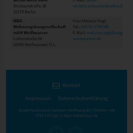
Dircksenstraße 38
christin.schneider@wbm.de
10178 Berlin
WBG -
Frau Melanie Vogt
Wohnungsbaugesellschaft
Tel.:
03576/ 2780388
mbH Weißwasser
E-Mail:
melanie.vogt@wbg-
Lutherstraße 66
weisswasser.de
02943 Weißwasser/ O.L.
Kontakt
Impressum
Datenschutzerklärung
Duale Hochschule Sachsen | Hoffnung 83 | Telefon:
+49
3763 173-120
| E-Mail:
info@dhsn.de