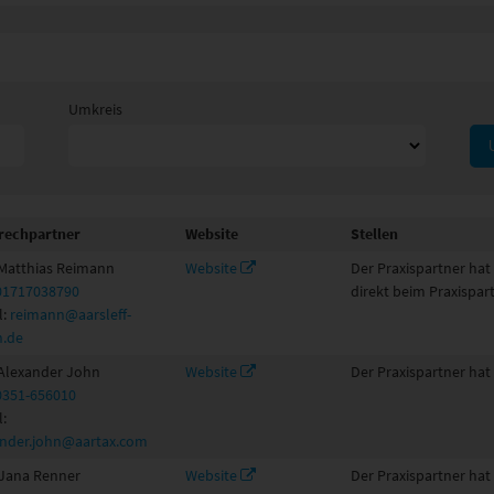
Umkreis
rechpartner
Website
Stellen
 Matthias Reimann
Website
Der Praxispartner hat
01717038790
direkt beim Praxispar
l:
reimann@aarsleff-
.de
 Alexander John
Website
Der Praxispartner hat
0351-656010
l:
ander.john@aartax.com
 Jana Renner
Website
Der Praxispartner hat