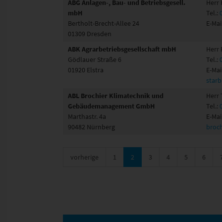
ABG Anlagen-, Bau- und Betriebsgesell.
Herr 
mbH
Tel.:
Bertholt-Brecht-Allee 24
E-Mai
01309 Dresden
ABK Agrarbetriebsgesellschaft mbH
Herr 
Gödlauer Straße 6
Tel.:
01920 Elstra
E-Mai
starb
ABL Brochier Klimatechnik und
Herr
Gebäudemanagement GmbH
Tel.:
Marthastr. 4a
E-Mai
90482 Nürnberg
broch
vorherige
1
2
3
4
5
6