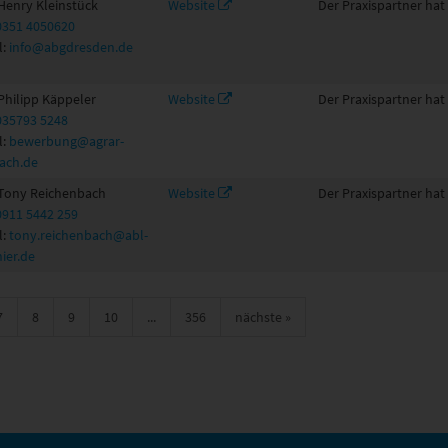
Henry Kleinstück
Website
Der Praxispartner hat
0351 4050620
l:
info@abgdresden.de
Philipp Käppeler
Website
Der Praxispartner hat
035793 5248
l:
bewerbung@agrar-
ach.de
 Tony Reichenbach
Website
Der Praxispartner hat
0911 5442 259
l:
tony.reichenbach@abl-
ier.de
7
8
9
10
...
356
nächste
»