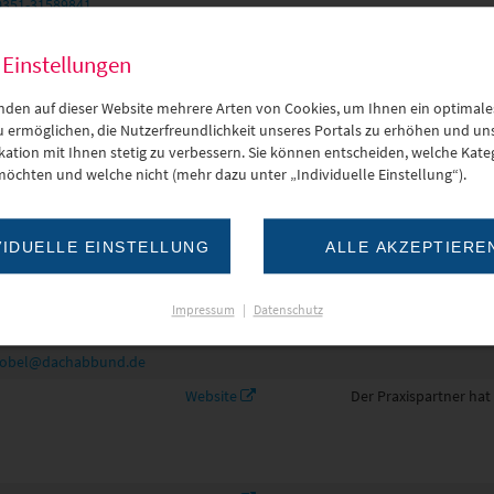
0351-31589841
l:
kontakt@abovo-
rberater.de
 Einstellungen
Steffen Weise
Website
Der Praxispartner hat
0172-3544561
direkt beim Praxispar
nden auf dieser Website mehrere Arten von Cookies, um Ihnen ein optimale
l:
zu ermöglichen, die Nutzerfreundlichkeit unseres Portals zu erhöhen und un
tion mit Ihnen stetig zu verbessern. Sie können entscheiden, welche Kateg
fen.weise@de.abb.com
möchten und welche nicht (mehr dazu unter „Individuelle Einstellung“).
Gilbert Lilienthal
Website
Der Praxispartner hat
0170 2241706
direkt beim Praxispar
l:
VIDUELLE EINSTELLUNG
ALLE AKZEPTIERE
rt.lilienthal@de.abb.com
Mathias Strobel
Website
Der Praxispartner hat
Impressum
|
Datenschutz
037421/4980
l:
robel@dachabbund.de
Website
Der Praxispartner hat