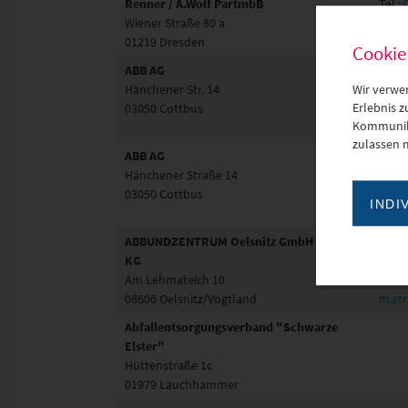
Renner / A.Wolf PartmbB
Tel.:
Wiener Straße 80 a
E-Mai
01219 Dresden
steue
Cookie
ABB AG
Herr 
Hänchener Str. 14
Tel.:
Wir verwe
03050 Cottbus
E-Mai
Erlebnis 
Kommunika
stef
zulassen 
ABB AG
Herr 
Hänchener Straße 14
Tel.:
03050 Cottbus
E-Mai
INDI
gilbe
ABBUNDZENTRUM Oelsnitz GmbH & Co.
Herr 
KG
Tel.:
Am Lehmateich 10
E-Mai
08606 Oelsnitz/Vogtland
m.st
Abfallentsorgungsverband "Schwarze
Elster"
Hüttenstraße 1c
01979 Lauchhammer