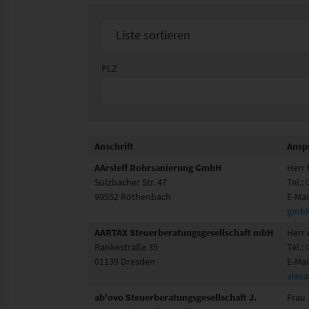
Liste sortieren
Sortier nach Namen aufsteigend
PLZ
Sortier nach Namen absteigend
Anschrift
Ansp
AArsleff Rohrsanierung GmbH
Herr
Sulzbacher Str. 47
Tel.:
90552 Röthenbach
E-Mai
gmbh
AARTAX Steuerberatungsgesellschaft mbH
Herr
Rankestraße 35
Tel.:
01139 Dresden
E-Mai
alex
ab'ovo Steuerberatungsgesellschaft J.
Frau