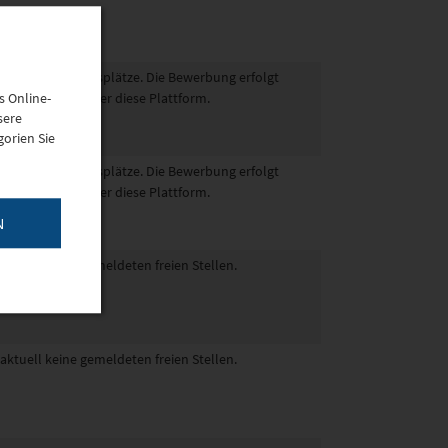
 freie Ausbildungsplätze. Die Bewerbung erfolgt
tner und nicht über diese Plattform.
s Online-
sere
orien Sie
 freie Ausbildungsplätze. Die Bewerbung erfolgt
tner und nicht über diese Plattform.
N
 aktuell keine gemeldeten freien Stellen.
 aktuell keine gemeldeten freien Stellen.