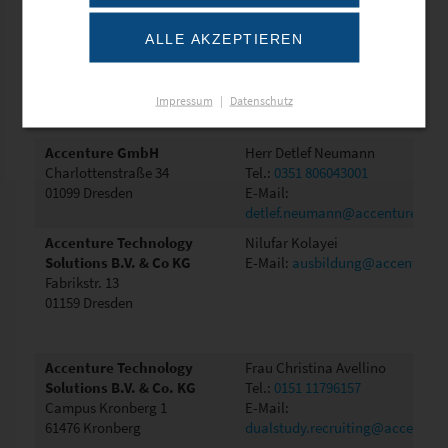
ACC AutoCentrum Carl
Frau Juliane Zabzinski
ALLE AKZEPTIEREN
GmbH
Tel.:
03741-2984154
Moorstr. 11
E-Mail:
bewerbung@vw-audi-
08527 Plauen
vogtland.de
Impressum
|
Datenschutz
Accenture GmbH
Herr Detlef Neumann
Charlottenstraße 34
Tel.:
0351 806043001
01099 Dresden
E-Mail:
detlef.neumann@accenture.com
Accenture Technology
Nilufar Kolayei
Solutions B.V. & Co KG
E-Mail:
ausbildung@accenture.
Fabrikstr. 13
01159 Dresden
Accenture Technology
Frau Christina Avellino
Solutions B.V. & Co. KG
Tel.:
0151 11796157
Campus Kronberg 1
E-Mail:
61476 Kronberg
dualstudy.recruiting@accentur