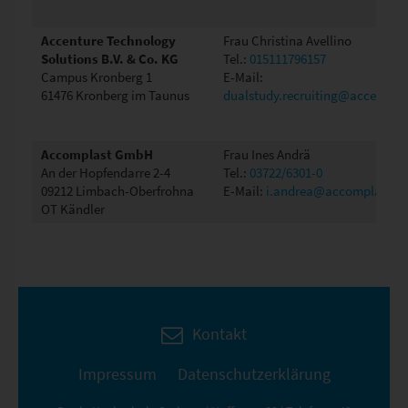
Accenture Technology
Frau Christina Avellino
Solutions B.V. & Co. KG
Tel.:
015111796157
Campus Kronberg 1
E-Mail:
61476 Kronberg im Taunus
dualstudy.recruiting@accentur
Accomplast GmbH
Frau Ines Andrä
An der Hopfendarre 2-4
Tel.:
03722/6301-0
09212 Limbach-Oberfrohna
E-Mail:
i.andrea@accomplast.d
OT Kändler
Kontakt
Impressum
Datenschutzerklärung