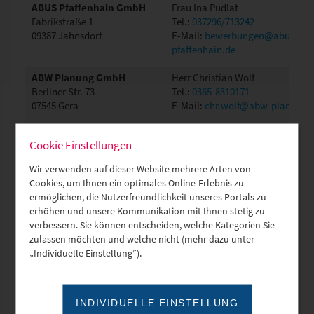
ABUS Pfaffenhain GmbH
Frau Ina Pudlat
Fabrikstraße 1
Tel.:
037296/713242
09387 Jahnsdorf
E-Mail:
bewerbungen@abus-
pfaffenhain.de
ABW Planung GmbH
Herr Christian Wolf
Berliner Str. 73
Tel.:
0365-8310171
07545 Gera
E-Mail:
chr.wolf@abw-planung.
Cookie Einstellungen
ABX advanced biochemical
Frau Conny Hochmann
Wir verwenden auf dieser Website mehrere Arten von
compounds - Biomedizin.
Tel.:
03528 404166
Cookies, um Ihnen ein optimales Online-Erlebnis zu
Forschungsreagenzien
E-Mail:
hochmann@abx.de
ermöglichen, die Nutzerfreundlichkeit unseres Portals zu
GmbH
erhöhen und unsere Kommunikation mit Ihnen stetig zu
Heinrich-Gläser-Straße 10-14
verbessern. Sie können entscheiden, welche Kategorien Sie
01454 Radeberg
zulassen möchten und welche nicht (mehr dazu unter
„Individuelle Einstellung“).
Academium Karriere und
Herr Uwe Meier
Finanzplanung GmbH &
Tel.:
03591 5300910
Co.KG
E-Mail:
uwe.meier@academium.
Taucherstraße 20
INDIVIDUELLE EINSTELLUNG
02625 Bautzen