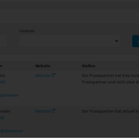
Umkreis
er
Website
Stellen
etz
Website
Der Praxispartner hat freie Au
345
Praxispartner und nicht über d
parkasse-
neider
Website
Der Praxispartner hat aktuell k
342
r@sparkasse-