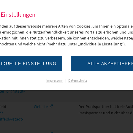
Website
Der Praxispartner hat aktuell k
 Einstellungen
nden auf dieser Website mehrere Arten von Cookies, um Ihnen ein optimale
umgarten
Website
Der Praxispartner hat freie Au
zu ermöglichen, die Nutzerfreundlichkeit unseres Portals zu erhöhen und un
30
Praxispartner und nicht über d
tion mit Ihnen stetig zu verbessern. Sie können entscheiden, welche Kateg
-dresden.de
möchten und welche nicht (mehr dazu unter „Individuelle Einstellung“).
r
Website
Der Praxispartner hat aktuell k
032
VIDUELLE EINSTELLUNG
ALLE AKZEPTIERE
@badmuskau.de
rlich
Website
Der Praxispartner hat freie Au
Impressum
|
Datenschutz
6
Praxispartner und nicht über d
tterlich@stadt-
feld
Website
Der Praxispartner hat freie Au
77
Praxispartner und nicht über d
itfeld@stadt-