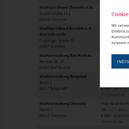
Stadtsportbund Chemnitz e. V.
Cookie
Stadlerstraße 14 a
09126 Chemnitz
Wir verwe
StadtSportBund Dresden e. V.
Herr Robert Ba
Erlebnis 
Geschäftsstelle
Tel.:
0351-21238
Kommunika
Freiberger Straße 31
E-Mail:
info@ssb
zulassen 
01067 Dresden
Stadtverwaltung Bad Muskau
Herr Dirk Eidtne
Berliner Str. 47
Tel.:
035771/ 56
INDI
02953 Bad Muskau
E-Mail:
eidtner
Stadtverwaltung Burgstädt
Frau Katrin Bitte
Brühl 1
Tel.:
03724-6314
09217 Burgstädt
E-Mail:
katrin.bi
burgstaedt.de
Stadtverwaltung Chemnitz
Frau Sarah Breit
Markt 1
Tel.:
0371-48811
09111 Chemnitz
E-Mail:
sarah.bre
chemnitz.de