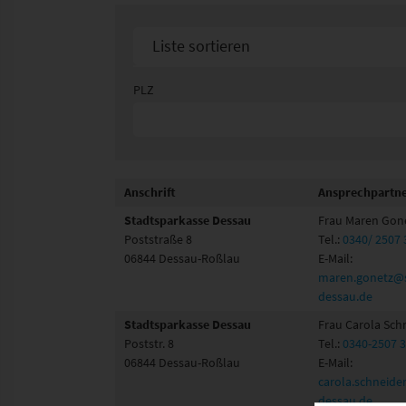
Liste sortieren
Sortier nach Namen aufsteigend
PLZ
Sortier nach Namen absteigend
Anschrift
Ansprechpartn
Stadtsparkasse Dessau
Frau Maren Gon
Poststraße 8
Tel.:
0340/ 2507 
06844 Dessau-Roßlau
E-Mail:
maren.gonetz@s
dessau.de
Stadtsparkasse Dessau
Frau Carola Sch
Poststr. 8
Tel.:
0340-2507 
06844 Dessau-Roßlau
E-Mail:
carola.schneide
dessau.de