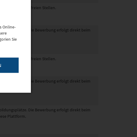
eine gemeldeten freien Stellen.
s Online-
sbildungsplätze. Die Bewerbung erfolgt direkt beim
sere
iese Plattform.
orien Sie
eine gemeldeten freien Stellen.
N
sbildungsplätze. Die Bewerbung erfolgt direkt beim
iese Plattform.
sbildungsplätze. Die Bewerbung erfolgt direkt beim
iese Plattform.