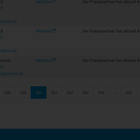
ck
Website
Der Praxispartner hat aktuell k
97
ottbus.de
ck
Website
Der Praxispartner hat aktuell k
97
ottbus.de
Anczok
Website
Der Praxispartner hat aktuell k
72
ng@erfurt.de
298
299
300
301
302
303
304
...
356