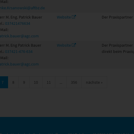
-Mail:
nke.Krsanowski@aftbz.de
err M. Eng. Patrick Bauer
Website
Der Praxispartner 
el.:
037421476634
-Mail:
atrick.bauer@agc.com
err M. Eng Patrick Bauer
Website
Der Praxispartner
el.:
037421-476-634
direkt beim Praxis
-Mail:
atrick.bauer@agc.com
7
8
9
10
11
...
356
nächste
»