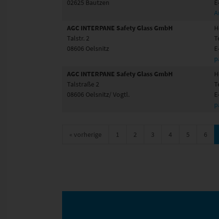
02625 Bautzen
E
A
AGC INTERPANE Safety Glass GmbH
H
Talstr. 2
T
08606 Oelsnitz
E
p
AGC INTERPANE Safety Glass GmbH
H
Talstraße 2
T
08606 Oelsnitz/ Vogtl.
E
p
«
vorherige
1
2
3
4
5
6