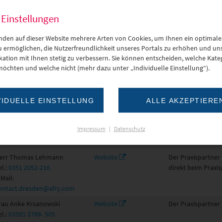
-Mail:
Bewerbung@ael.de
 Einstellungen
err Tino Storch
Website
Der Praxispartner 
el.:
0340/ 203-200
-Mail:
nden auf dieser Website mehrere Arten von Cookies, um Ihnen ein optimale
.storch@aemdessau.de
zu ermöglichen, die Nutzerfreundlichkeit unseres Portals zu erhöhen und un
tion mit Ihnen stetig zu verbessern. Sie können entscheiden, welche Kateg
err Denis Pätz
Website
Der Praxispartner 
möchten und welche nicht (mehr dazu unter „Individuelle Einstellung“).
el.:
0176/73521502
-Mail:
enis.paetz@aeotec.com
VIDUELLE EINSTELLUNG
ALLE AKZEPTIERE
err Thomas Gruhn
Website
Der Praxispartner 
el.:
664 824 000 7
Impressum
|
Datenschutz
-Mail:
gruhn@aerotec-
uropa.at
err Thomas Lehmann
Website
Der Praxispartner
el.:
0351 2052-216
direkt beim Praxis
-Mail:
ontact.dresden@afry.com
rau Anke Krsanowski
Website
Der Praxispartner 
el.:
03591 3788- 505