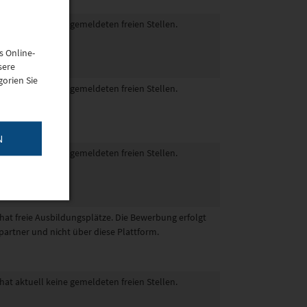
hat aktuell keine gemeldeten freien Stellen.
s Online-
sere
orien Sie
hat aktuell keine gemeldeten freien Stellen.
N
hat aktuell keine gemeldeten freien Stellen.
 hat freie Ausbildungsplätze. Die Bewerbung erfolgt
partner und nicht über diese Plattform.
hat aktuell keine gemeldeten freien Stellen.