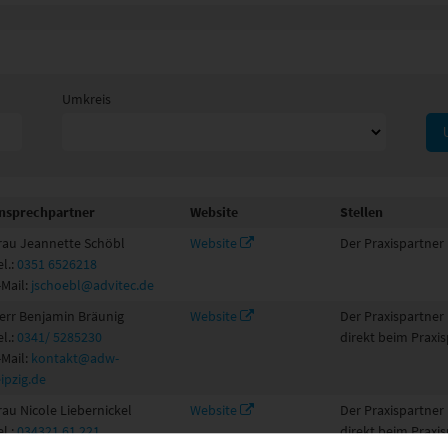
Umkreis
nsprechpartner
Website
Stellen
rau Jeannette Schöbl
Website
Der Praxispartner 
el.:
0351 6526218
-Mail:
jschoebl@advitec.de
err Benjamin Bräunig
Website
Der Praxispartner
el.:
0341/ 5285230
direkt beim Praxis
-Mail:
kontakt@adw-
eipzig.de
rau Nicole Liebernickel
Website
Der Praxispartner
el.:
034321 61 221
direkt beim Praxis