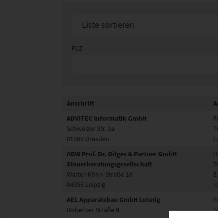
Liste sortieren
Sortier nach Namen aufsteigend
PLZ
Sortier nach Namen absteigend
Anschrift
A
ADVITEC Informatik GmbH
F
Schweizer Str. 3a
T
01069 Dresden
E
ADW Prof. Dr. Ditges & Partner GmbH
H
Steuerberatungsgesellschaft
T
Walter-Köhn-Straße 1d
E
04356 Leipzig
l
AEL Apparatebau GmbH Leisnig
F
Döbelner Straße 9
T