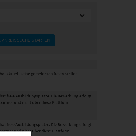
UMKREISSUCHE STARTEN
hat aktuell keine gemeldeten freien Stellen.
 hat freie Ausbildungsplätze. Die Bewerbung erfolgt
partner und nicht über diese Plattform.
 hat freie Ausbildungsplätze. Die Bewerbung erfolgt
partner und nicht über diese Plattform.