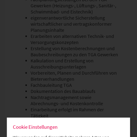
Gewerken (Heizungs-, Lüftungs-, Sanitär-,
Schwimmbad- und Eistechnik)
eigenverantwortliche Sicherstellung
wirtschaftlicher und vertragskonformer
Planungsinhalte
Erarbeiten von alternativen Technik- und
Versorgungskonzepten
Erstellung von Kostenberechnungen und
Baubeschreibungen zu den TGA Gewerken
Kalkulation und Erstellung von
Ausschreibungsunterlagen
Vorbereiten, Planen und Durchführen von
Bieterverhandlungen
Fachbauleitung TGA
Dokumentation des Bauablaufs
Nachtragsmanagement sowie
Abrechnungs- und Kostenkontrolle
Einarbeitung erfolgt im Rahmen der
Tätigkeit
Cookie Einstellungen
Was erwarten wir