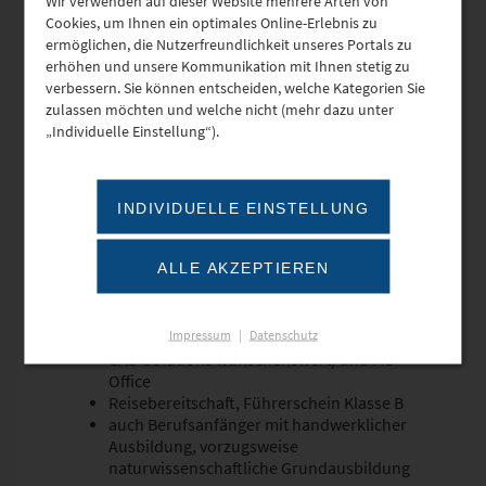
Wir verwenden auf dieser Website mehrere Arten von
Cookies, um Ihnen ein optimales Online-Erlebnis zu
ermöglichen, die Nutzerfreundlichkeit unseres Portals zu
Abschluss als Dipl.-Ing. (FH, BA, TU, Uni),
erhöhen und unsere Kommunikation mit Ihnen stetig zu
Bachelor oder Master im Bereich Energie-
verbessern. Sie können entscheiden, welche Kategorien Sie
und /oder Versorgungstechnik
zulassen möchten und welche nicht (mehr dazu unter
selbstständige Arbeitsweise und ggf.
„Individuelle Einstellung“).
Berufserfahrung in der Planung von
Projekten (Leistungsphasen 1-9 HOAI)
Sie verfügen über Fachkompetenz und
sind in der Lage, auch
INDIVIDUELLE EINSTELLUNG
gewerkefremde Leistungen sowohl in
ihren Grundlagen zu verstehen als auch in
ALLE AKZEPTIEREN
Ihre Überlegungen zu integrieren
gute Kommunikationsfähigkeit und
Belastbarkeit
Impressum
|
Datenschutz
Kenntnisse in CAD (AutoCAD, Revit, LiNear
CAD Solutions wünschenswert) und MS-
Office
Reisebereitschaft, Führerschein Klasse B
auch Berufsanfänger mit handwerklicher
Ausbildung, vorzugsweise
naturwissenschaftliche Grundausbildung