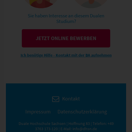
Sie haben Interesse an diesem Dualen
Studium?
JETZT ONLINE BEWERBEN
Ich benötige Hilfe - Kontakt mit der BA aufnehmen
Kontakt
Impressum
Datenschutzerklärung
Duale Hochschule Sachsen | Hoffnung 83 | Telefon:
+49
3763 173-120
| E-Mail:
info@dhsn.de