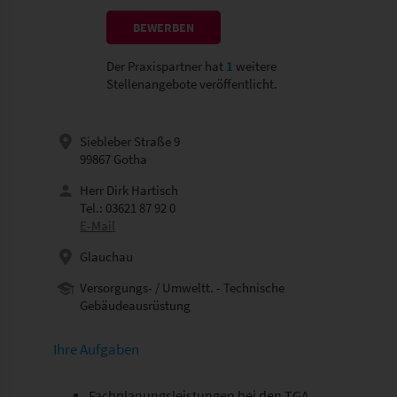
BEWERBEN
Der Praxispartner hat
1
weitere
Stellenangebote veröffentlicht.
Siebleber Straße 9
99867 Gotha
Herr Dirk Hartisch
Tel.: 03621 87 92 0
E-Mail
Glauchau
Versorgungs- / Umweltt. - Technische
Gebäudeausrüstung
Ihre Aufgaben
Fachplanungsleistungen bei den TGA