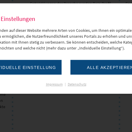
Entwicklungen der Branche runden Dein Profil
Eng
ab.
Pra
n.
 Einstellungen
Abs
.
bes
nden auf dieser Website mehrere Arten von Cookies, um Ihnen ein optimale
ter-
kla
zu ermöglichen, die Nutzerfreundlichkeit unseres Portals zu erhöhen und un
Mas
tion mit Ihnen stetig zu verbessern. Sie können entscheiden, welche Kateg
von
und
möchten und welche nicht (mehr dazu unter „Individuelle Einstellung“).
Qua
akt
Fäh
VIDUELLE EINSTELLUNG
ALLE AKZEPTIERE
ukte
Net
Impressum
|
Datenschutz
hme
on
kte