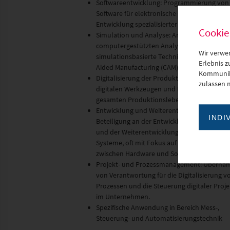
Softwareentwicklung: Programmierung von
Software für elektronische Geräte und
Entwicklung spezialisierter Softwarelösunge
Cookie
Simulation und Analyse: Anwendung von
computergestützten Analysemethoden (z. B
Wir verwe
simulationsbasierte Techniken) und Compu
Erlebnis 
Aided Manufacturing (CAM).
Kommunika
Digitalisierung der Produktion: Integration 
zulassen 
digitalen Werkzeugen und Methoden in den
gesamten Produktionslebenszyklus.
Entwicklung und Weiterentwicklung:
INDI
Beteiligung an der Entwicklung neuer Prod
und der Weiterentwicklung bestehender
Systeme, oft mit Fokus auf die Schnittstelle
zwischen Hardware und Software.
Projekt- und Prozessmanagement: Überna
von Verantwortung für die Digitalisierung v
Prozessen und die Steuerung digitaler Proje
im Unternehmen.
Spezifische Anwendung in Bereich Mess-,
Steuerung- und Automatisierungstechnik