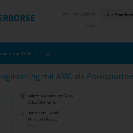
ERBÖRSE
ormation und Hilfe
Login
Engineering mit AMC als Praxispartne
Heinrich-Lorenz-Straße 55
k
09120 Chemnitz
Herr Bernd Göbel
Tel.: 0371/383880
E-Mail