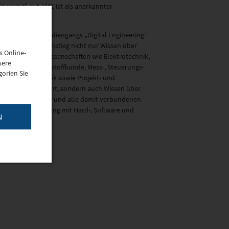
ineering" mit AMC ist als anerkannter
xispartner.
olventen des Studiengangs „Digital Engineering“
itzen bei Berufseinstieg nicht nur Wissen über
s Online-
ssische Technikwissenschaften wie Elektrotechnik,
sere
chinenbau, Werkstoffkunde, Mess-, Steuerungs-
orien Sie
 Regelungstechnik sowie Projekt- und
litätsmanagement, sondern auch Wissen über
uelle IT-Konzepte und alle damit verbundenen
igkeiten im Umgang mit Hard-, Software und
N
zwerken.