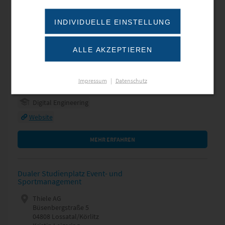
BACHELOR OF ENGINEERING M/W/D DIGITAL
ENGINEERING
INDIVIDUELLE EINSTELLUNG
Endress+Hauser SICK GmbH+Co. KG
Bergener Ring 27
01458 Ottendorf-Okrilla
ALLE AKZEPTIEREN
Herr Benjamin Miersch
Tel.: 035205-524 412
E-Mail
Impressum
|
Datenschutz
Glauchau
Digital Engineering
Website
MEHR ERFAHREN
Dualer Studienplatz Event- und
Sportmanagement
Thiele AG
Büsenbergstraße 5
04808 Lossatal/Körlitz