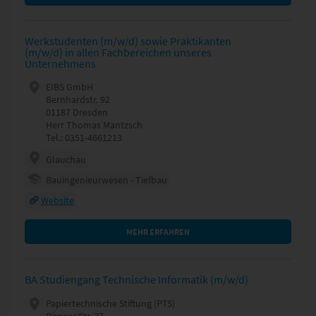
Werkstudenten (m/w/d) sowie Praktikanten
(m/w/d) in allen Fachbereichen unseres
Unternehmens
EIBS GmbH
Bernhardstr. 92
01187 Dresden
Herr Thomas Mantzsch
Tel.: 0351-4661213
Glauchau
Bauingenieurwesen - Tiefbau
Website
MEHR ERFAHREN
BA Studiengang Technische Informatik (m/w/d)
Papiertechnische Stiftung (PTS)
Pirnaer Str. 37