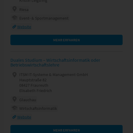
Kristin Leigsring
Riesa
Event- & Sportmanagement
Website
MEHR ERFAHREN
Duales Studium – Wirtschaftsinformatik oder
Betriebswirtschaftslehre
ITSM IT-Systeme & Management GmbH
Hauptstraße 82
08427 Fraureuth
Elisabeth Friedrich
Glauchau
Wirtschaftsinformatik
Website
MEHR ERFAHREN