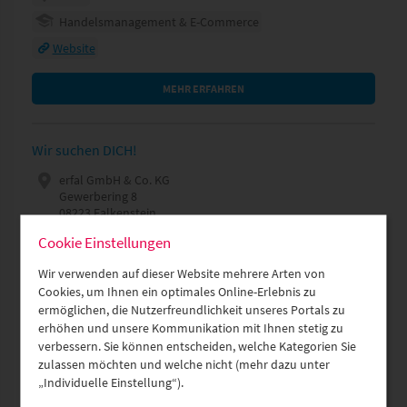
Handelsmanagement & E-Commerce
Website
MEHR ERFAHREN
Wir suchen DICH!
erfal GmbH & Co. KG
Gewerbering 8
08223 Falkenstein
Manja Altmann
Cookie Einstellungen
Glauchau
Wir verwenden auf dieser Website mehrere Arten von
Technische Informatik
Cookies, um Ihnen ein optimales Online-Erlebnis zu
ermöglichen, die Nutzerfreundlichkeit unseres Portals zu
Website
erhöhen und unsere Kommunikation mit Ihnen stetig zu
verbessern. Sie können entscheiden, welche Kategorien Sie
MEHR ERFAHREN
zulassen möchten und welche nicht (mehr dazu unter
„Individuelle Einstellung“).