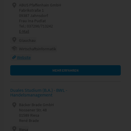
ABUS Pfaffenhain GmbH
Fabrikstraße 1
09387 Jahnsdorf
Frau Ina Pudlat
Tel.: 037296/713242
E-Mail
Glauchau
Wirtschaftsinformatik
Website
MEHR ERFAHREN
Duales Studium (B.A.) - BWL -
Handelsmanagement
Bäcker Brade GmbH
Nossener Str. 48
01589 Riesa
René Brade
Riesa