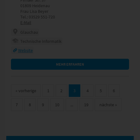
01809 Heidenau
Frau Lisa Beyer
Tel.: 03529 551-720
E-Mail
Glauchau
Technische Informatik
Website
MEHR ERFAHREN
«
vorherige
1
2
3
4
5
6
7
8
9
10
...
19
nächste
»