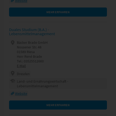
Website
MEHR ERFAHREN
Duales Studium (B.A.) -
Lebensmittelmanagement
Bäcker Brade GmbH
Nossener Str. 48
01589 Riesa
Herr René Brade
Tel.: 03525512660
E-Mail
Dresden
Land- und Ernährungswirtschaft -
Lebensmittelmanagement
Website
MEHR ERFAHREN