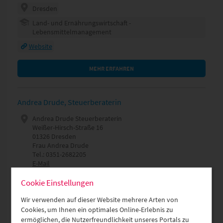
Dresden
Land- und Ernährungswirtschaft -
Lebensmittelmanagement
Website
MEHR ERFAHREN
Andrea Drude, Steuerberaterin
Andrea Drude Steuerberaterin
Weißer-Hirsch-Straße 16
01326 Dresden
Frau Andrea Drude
Tel.: 0351-2682205
E-Mail
Dresden
Cookie Einstellungen
Rechnungswesen & Consulting
Wir verwenden auf dieser Website mehrere Arten von
Website
Cookies, um Ihnen ein optimales Online-Erlebnis zu
ermöglichen, die Nutzerfreundlichkeit unseres Portals zu