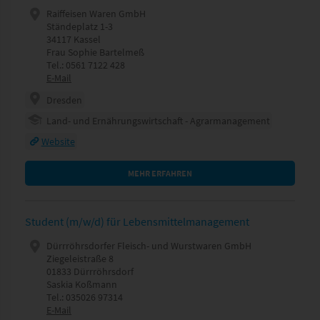
Raiffeisen Waren GmbH
Ständeplatz 1-3
34117 Kassel
Frau Sophie Bartelmeß
Tel.: 0561 7122 428
E-Mail
Dresden
Land- und Ernährungswirtschaft - Agrarmanagement
Website
MEHR ERFAHREN
Student (m/w/d) für Lebensmittelmanagement
Dürrröhrsdorfer Fleisch- und Wurstwaren GmbH
Ziegeleistraße 8
01833 Dürrröhrsdorf
Saskia Koßmann
Tel.: 035026 97314
E-Mail