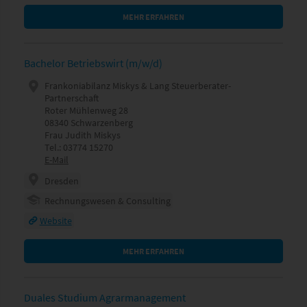
MEHR ERFAHREN
Bachelor Betriebswirt (m/w/d)
Frankoniabilanz Miskys & Lang Steuerberater-
Partnerschaft
Roter Mühlenweg 28
08340 Schwarzenberg
Frau Judith Miskys
Tel.: 03774 15270
E-Mail
Dresden
Rechnungswesen & Consulting
Website
MEHR ERFAHREN
Duales Studium Agrarmanagement