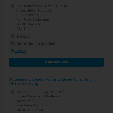
FAE Elektrotechnik GmbH & Co. KG
August-Bebel-Straße 39
01809 Heidenau
Herr Robert Schramm
Tel.: 0151 40255858
E-Mail
Bautzen
Elektrische Energietechnik
Website
MEHR ERFAHREN
Studiengang Steuern Prüfungswesen Consulting
- Steuerberatung
SSI Steuerberatungsgesellschaft mbH
Innere Plauensche Straße 29
08056 Zwickau
Frau Heike Saalfrank
Tel.: 0375-27030300