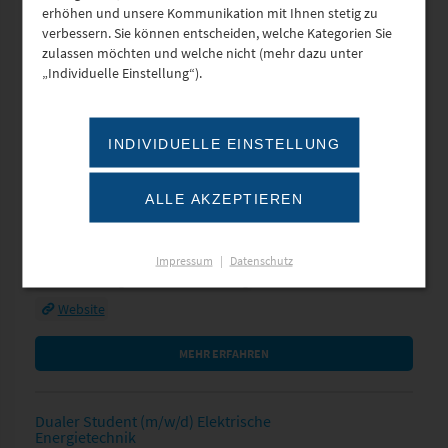
erhöhen und unsere Kommunikation mit Ihnen stetig zu
MEHR ERFAHREN
verbessern. Sie können entscheiden, welche Kategorien Sie
zulassen möchten und welche nicht (mehr dazu unter
„Individuelle Einstellung“).
Bachelor of Arts (m/​w/​d) – Fach­rich­tung Steuern,
Prüfungs­wesen und Consul­ting
PURAKON GmbH Steuerberatungsgesellschaft
INDIVIDUELLE EINSTELLUNG
Lortzingstr. 37
01307 Dresden
Frau Nicole Mickan
ALLE AKZEPTIEREN
Tel.: 0351/2050290
E-Mail
Dresden
Impressum
|
Datenschutz
Rechnungswesen & Consulting
Website
MEHR ERFAHREN
Dualer Student (m/w/d) Elektrische
Energietechnik