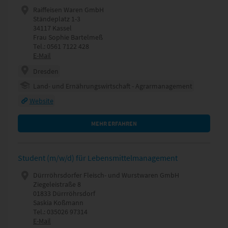
Raiffeisen Waren GmbH
Ständeplatz 1-3
34117 Kassel
Frau Sophie Bartelmeß
Tel.: 0561 7122 428
E-Mail
Dresden
Land- und Ernährungswirtschaft - Agrarmanagement
Website
MEHR ERFAHREN
Student (m/w/d) für Lebensmittelmanagement
Dürrröhrsdorfer Fleisch- und Wurstwaren GmbH
Ziegeleistraße 8
01833 Dürrröhrsdorf
Saskia Koßmann
Tel.: 035026 97314
E-Mail