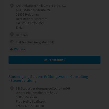
FAE Elektrotechnik GmbH & Co. KG
August-Bebel-Straße 39
01809 Heidenau
Herr Robert Schramm
Tel.: 0151 40255858
E-Mail
Bautzen
Elektrische Energietechnik
Website
MEHR ERFAHREN
Studiengang Steuern Prüfungswesen Consulting
- Steuerberatung
SSI Steuerberatungsgesellschaft mbH
Innere Plauensche Straße 29
08056 Zwickau
Frau Heike Saalfrank
Tel.: 0375-27030300