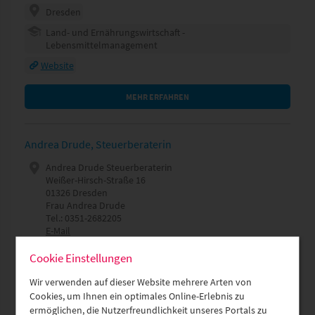
Dresden
Land- und Ernährungswirtschaft -
Lebensmittelmanagement
Website
MEHR ERFAHREN
Andrea Drude, Steuerberaterin
Andrea Drude Steuerberaterin
Weißer-Hirsch-Straße 16
01326 Dresden
Frau Andrea Drude
Tel.: 0351-2682205
E-Mail
Dresden
Cookie Einstellungen
Rechnungswesen & Consulting
Wir verwenden auf dieser Website mehrere Arten von
Website
Cookies, um Ihnen ein optimales Online-Erlebnis zu
ermöglichen, die Nutzerfreundlichkeit unseres Portals zu