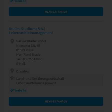
Website
MEHR ERFAHREN
Duales Studium (B.A.) -
Lebensmittelmanagement
Bäcker Brade GmbH
Nossener Str. 48
01589 Riesa
Herr René Brade
Tel.: 03525512660
E-Mail
Dresden
Land- und Ernährungswirtschaft -
Lebensmittelmanagement
Website
MEHR ERFAHREN