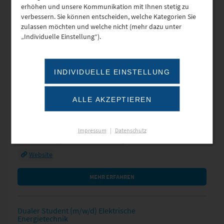
erhöhen und unsere Kommunikation mit Ihnen stetig zu
MEHR ERFAHREN
verbessern. Sie können entscheiden, welche Kategorien Sie
zulassen möchten und welche nicht (mehr dazu unter
„Individuelle Einstellung“).
Bachelor of Arts (m/​w/​d) – Fach­rich­tung Steuern,
Prüfungs­wesen und Consul­ting
PURAKON GmbH Steuerberatungsgesellschaft
INDIVIDUELLE EINSTELLUNG
Lortzingstr. 37
01307 Dresden
Frau Nicole Mickan
ALLE AKZEPTIEREN
Tel.: 0351/2050290
E-Mail
Dresden
Impressum
|
Datenschutz
Rechnungswesen & Consulting
Website
MEHR ERFAHREN
Dualer Student (m/w/d) Elektrische
Energietechnik