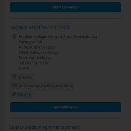
MEHR ERFAHREN
Bachelor Betriebswirt (m/w/d)
Frankoniabilanz Miskys & Lang Steuerberater-
Partnerschaft
Roter Mühlenweg 28
08340 Schwarzenberg
Frau Judith Miskys
Tel.: 03774 15270
E-Mail
Dresden
Rechnungswesen & Consulting
Website
MEHR ERFAHREN
Duales Studium Agrarmanagement