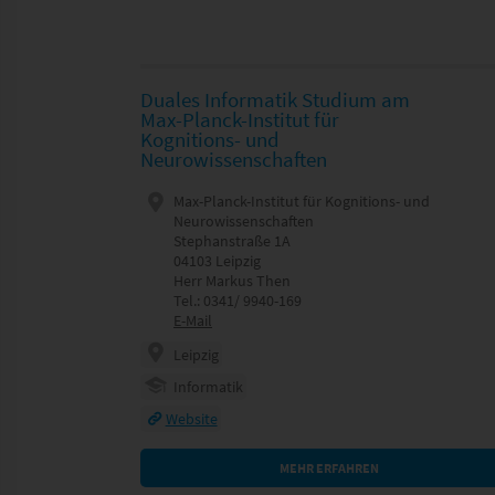
Duales Informatik Studium am
Max-Planck-Institut für
Kognitions- und
Neurowissenschaften
Max-Planck-Institut für Kognitions- und
Neurowissenschaften
Stephanstraße 1A
04103 Leipzig
Herr Markus Then
Tel.: 0341/ 9940-169
E-Mail
Leipzig
Informatik
Website
MEHR ERFAHREN