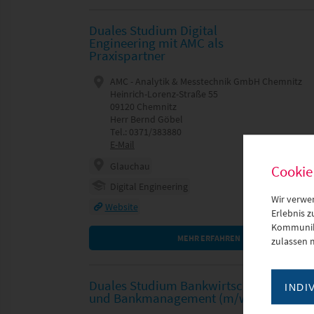
Duales Studium Digital
Engineering mit AMC als
Praxispartner
AMC - Analytik & Messtechnik GmbH Chemnitz
Heinrich-Lorenz-Straße 55
09120 Chemnitz
Herr Bernd Göbel
Tel.: 0371/383880
E-Mail
Glauchau
Cookie
Digital Engineering
Wir verwe
Website
Erlebnis 
Kommunika
MEHR ERFAHREN
zulassen 
Duales Studium Bankwirtschaft
INDI
und Bankmanagement (m/w/d)