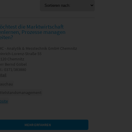
chtest die Marktwirtschaft
enlernen, Prozesse managen
eiten?
C - Analytik & Messtechnik GmbH Chemnitz
inrich-Lorenz-Straße 55
9120 Chemnitz
rr Bernd Göbel
l.: 0371/383880
Mail
lauchau
ittelstandsmanagement
site
MEHR ERFAHREN