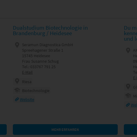
Dualstudium Biotechnologie in
Du mö
Brandenburg / Heidesee
kenn
und l
Seramun Diagnostica GmbH
Spreehagener Straße 1
AM
15745 Heidesee
He
Frau Susanne Schug
0
Tel.: 033767 791 25
He
E-Mail
Te
E-
Riesa
G
Biotechnologie
M
Website
Web
MEHR ERFAHREN