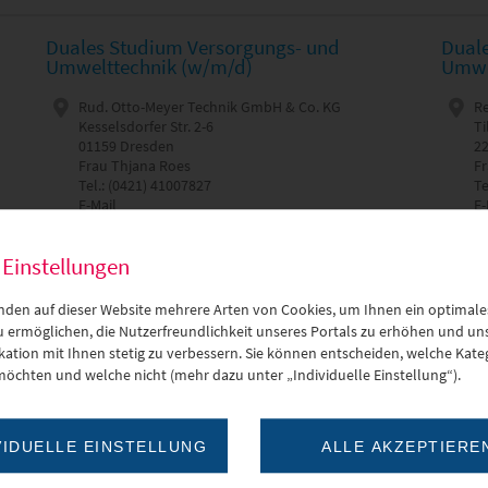
Duales Studium Versorgungs- und
Dual
Umwelttechnik (w/m/d)
Umwe
Rud. Otto-Meyer Technik GmbH & Co. KG
R
Kesselsdorfer Str. 2-6
Ti
01159 Dresden
2
Frau Thjana Roes
Fr
Tel.: (0421) 41007827
Te
E-Mail
E-
Glauchau
G
 Einstellungen
Versorgungs- / Umweltt. - Technische
Ve
Gebäudeausrüstung
G
nden auf dieser Website mehrere Arten von Cookies, um Ihnen ein optimale
Website
zu ermöglichen, die Nutzerfreundlichkeit unseres Portals zu erhöhen und un
tion mit Ihnen stetig zu verbessern. Sie können entscheiden, welche Kateg
MEHR ERFAHREN
möchten und welche nicht (mehr dazu unter „Individuelle Einstellung“).
BA-Studium Bauingenieur Tief-,
Dual
VIDUELLE EINSTELLUNG
ALLE AKZEPTIERE
Straßen- und Ingenieurbau
Infor
Praxi