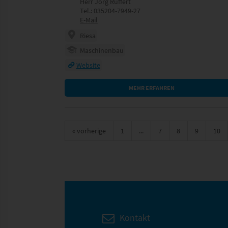
Herr Jörg Rüffert
Tel.: 035204-7949-27
E-Mail
Riesa
Maschinenbau
Website
MEHR ERFAHREN
«
vorherige
1
...
7
8
9
10
Kontakt