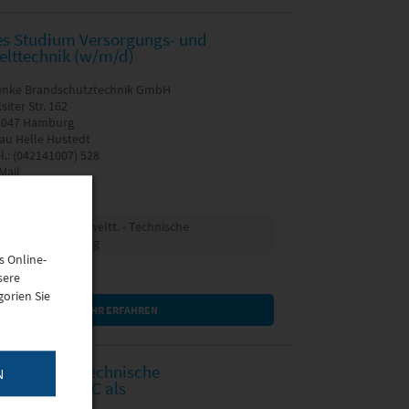
es Studium Versorgungs- und
lttechnik (w/m/d)
enke Brandschutztechnik GmbH
lsiter Str. 162
2047 Hamburg
au Helle Hustedt
l.: (042141007) 528
Mail
lauchau
rsorgungs- / Umweltt. - Technische
ebäudeausrüstung
s Online-
sere
orien Sie
MEHR ERFAHREN
es Studium Technische
N
matik mit AMC als
spartner