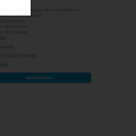
C - Analytik & Messtechnik GmbH Chemnitz
inrich-Lorenz-Straße 55
9120 Chemnitz
rr Bernd Göbel
l.: 0371/383880
Mail
lauchau
chnische Informatik
site
MEHR ERFAHREN