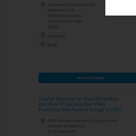
Sparkasse Unstrut-Hainich
Untermarkt 18
99974 Mühlhausen
Frau Daniela Lange
E-Mail
Glauchau
Bank
MEHR ERFAHREN
Dualer Student im Maschinenbau
mit dem Praxispartner PMG
Precision Mechanics Group GmbH
PMG Precision Mechanics Group GmbH
Hühndorfer Höhe 21
01723 Wilsdruff