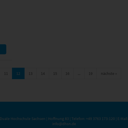
11
12
13
14
15
16
...
19
nächste
»
Duale Hochschule Sachsen | Hoffnung 83 | Telefon:
+49 3763 173-120
| E-Mail
info@dhsn.de