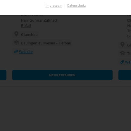
IBOS GmbH
Impressum
|
Datenschutz
Kleine Konsulstr. 3-5
AM
02827 Görlitz
He
Herr Gunnar Zähnsch
0
E-Mail
He
Te
Glauchau
E-
Bauingenieurwesen - Tiefbau
G
Website
Te
Web
MEHR ERFAHREN