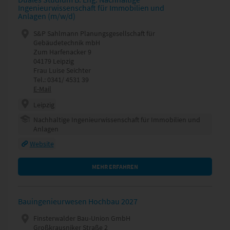
Ingenieurwissenschaft für Immobilien und
Anlagen (m/w/d)
S&P Sahlmann Planungsgesellschaft für
Gebäudetechnik mbH
Zum Harfenacker 9
04179 Leipzig
Frau Luise Seichter
Tel.: 0341/ 4531 39
E-Mail
Leipzig
Nachhaltige Ingenieurwissenschaft für Immobilien und
Anlagen
Website
MEHR ERFAHREN
Bauingenieurwesen Hochbau 2027
Finsterwalder Bau-Union GmbH
Großkrausniker Straße 2