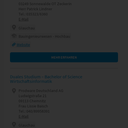
03249 Sonnewalde OT Zeckerin
Herr Patrick Lindner
Tel.: 035323/6360
E-Mail
Glauchau
Bauingenieurwesen - Hochbau
Website
MEHR ERFAHREN
Duales Studium – Bachelor of Science
Wirtschaftsinformatik
Prodware Deutschland AG
Ludwigstraße 21
09113 Chemnitz
Frau Lissie Baisch
Tel.: 040/89958391
E-Mail
Glauchau