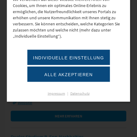
Cookies, um Ihnen ein optimales Online-Erlebnis zu
ermöglichen, die Nutzerfreundlichkeit unseres Portals zu
MEHR ERFAHREN
erhöhen und unsere Kommunikation mit Ihnen stetig zu
verbessern. Sie können entscheiden, welche Kategorien Sie
zulassen möchten und welche nicht (mehr dazu unter
Duales Studium Wirtschaftsinformatik (m/w/d)
„Individuelle Einstellung“).
bei der innochange GmbH in Plauen
innochange GmbH
Morgenbergstraße 19
INDIVIDUELLE EINSTELLUNG
08525 Plauen
Frau Mandy Schieferle
Tel.: 03741/71948-0
ALLE AKZEPTIEREN
E-Mail
Glauchau
Wirtschaftsinformatik
Impressum
|
Datenschutz
Website
MEHR ERFAHREN
Duales Studium B. Eng. Nachhaltige