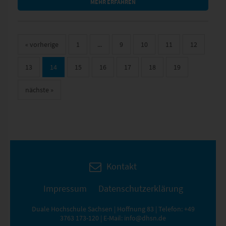
MEHR ERFAHREN
«
vorherige
1
...
9
10
11
12
13
14
15
16
17
18
19
nächste
»
Kontakt
Impressum
Datenschutzerklärung
Duale Hochschule Sachsen | Hoffnung 83 | Telefon:
+49
3763 173-120
| E-Mail:
info@dhsn.de