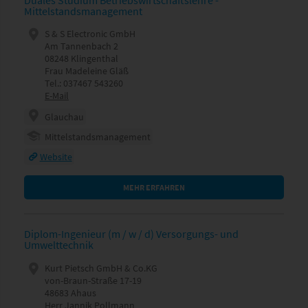
Duales Studium Betriebswirtschaftslehre -
Mittelstandsmanagement
S & S Electronic GmbH
Am Tannenbach 2
08248 Klingenthal
Frau Madeleine Gläß
Tel.: 037467 543260
E-Mail
Glauchau
Mittelstandsmanagement
Website
MEHR ERFAHREN
Diplom-Ingenieur (m / w / d) Versorgungs- und
Umwelttechnik
Kurt Pietsch GmbH & Co.KG
von-Braun-Straße 17-19
48683 Ahaus
Herr Jannik Pollmann