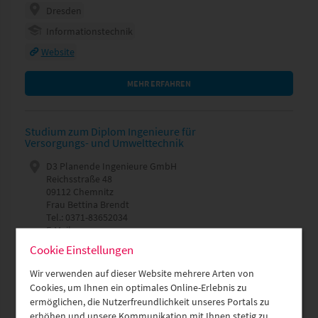
Dresden
Informationstechnik
Website
MEHR ERFAHREN
Studium zum Diplom Ingenieure für
Versorgungs- und Umwelttechnik
D3 Planende Ingenieure GmbH
Reichsstraße 48
09112 Chemnitz
Frau Bettina Brendt
Tel.: 0371-83652034
E-Mail
Cookie Einstellungen
Glauchau
Versorgungs- / Umweltt. - Technische Gebäudeausrüstung
Wir verwenden auf dieser Website mehrere Arten von
Cookies, um Ihnen ein optimales Online-Erlebnis zu
Website
ermöglichen, die Nutzerfreundlichkeit unseres Portals zu
erhöhen und unsere Kommunikation mit Ihnen stetig zu