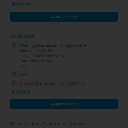
Website
MEHR ERFAHREN
Studienplatz
MTbiz Ingenieurdienstleistungen GmbH
Rabensteiner Straße 1
09212 Limbach-Oberfrohna
Frau Saskia Thomä
E-Mail
Riesa
Umwelt-, Chemie- und Strahlentechnik
Website
MEHR ERFAHREN
Duales Studium IT / Informatik (m/w/d)