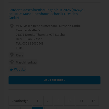
Student Maschinenbauingenieur 2026 (m/w/d)
bei MBM Maschinenbaumechanik Dresden
GmbH
MBM Maschinenbaumechanik Dresden GmbH
Taucherstraße 6c
01877 Demitz-Thumitz /OT Stacha
Herr Julian Bläser
Tel.: 0351 32030543
E-Mail
Riesa
Maschinenbau
Website
MEHR ERFAHREN
«
vorherige
1
...
9
10
11
12