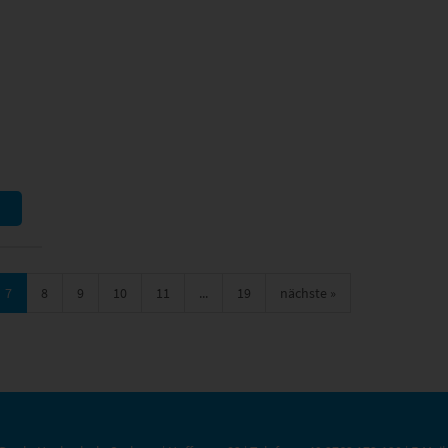
7
8
9
10
11
...
19
nächste
»