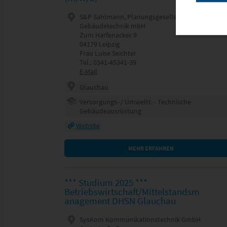
S&P Sahlmann, Planungsgesellschaft für
Gebäudetechnik mbH
Zum Harfenacker 9
04179 Leipzig
Frau Luise Seichter
Tel.: 0341-45341-39
E-Mail
Glauchau
Versorgungs- / Umweltt. - Technische
Gebäudeausrüstung
Website
MEHR ERFAHREN
*** Studium 2025 ***
Betriebswirtschaft/Mittelstandsm
anagement DHSN Glauchau
SysKom Kommunikationstechnik GmbH