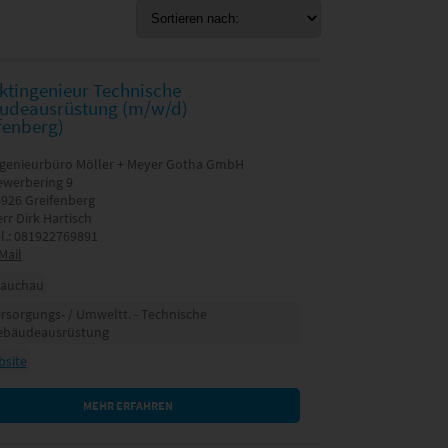
ktingenieur Technische
udeausrüstung (m/w/d)
fenberg)
ngenieurbüro Möller + Meyer Gotha GmbH
ewerbering 9
926 Greifenberg
rr Dirk Hartisch
l.: 081922769891
Mail
lauchau
rsorgungs- / Umweltt. - Technische
ebäudeausrüstung
site
MEHR ERFAHREN