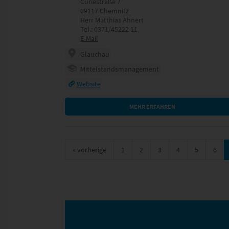
Curiestraße 7
09117 Chemnitz
Herr Matthias Ahnert
Tel.: 0371/45222 11
E-Mail
Glauchau
Mittelstandsmanagement
Website
MEHR ERFAHREN
«
vorherige
1
2
3
4
5
6