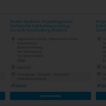
Duales Studium: Projektingenieur
Proje
Technische Gebäudeausrüstung
Gebä
(m/w/d) (Greifenberg/Bayern)
(Grei
Ingenieurbüro Möller + Meyer Gotha GmbH
I
Gewerbering 9
G
86926 Greifenberg
86
Herr Dirk Hartisch
He
Tel.: 081922769891
Te
E-Mail
E-
Glauchau
G
Versorgungs- / Umweltt. - Technische
Ve
Gebäudeausrüstung
G
Website
Web
MEHR ERFAHREN