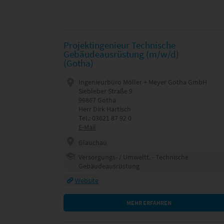
Projektingenieur Technische
Gebäudeausrüstung (m/w/d)
(Gotha)
Ingenieurbüro Möller + Meyer Gotha GmbH
Siebleber Straße 9
99867 Gotha
Herr Dirk Hartisch
Tel.: 03621 87 92 0
E-Mail
Glauchau
Versorgungs- / Umweltt. - Technische
Gebäudeausrüstung
Website
MEHR ERFAHREN