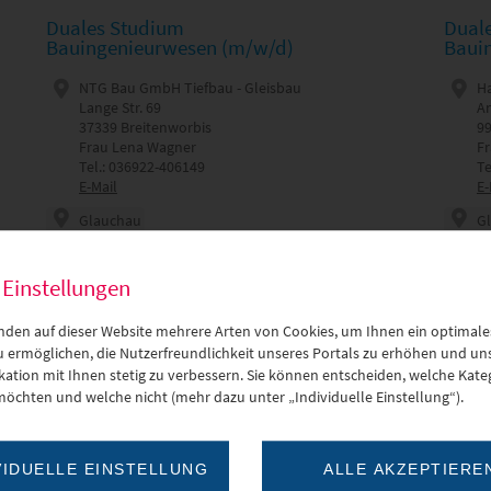
Duales Studium
Dual
Bauingenieurwesen (m/w/d)
Baui
NTG Bau GmbH Tiefbau - Gleisbau
H
Lange Str. 69
An
37339 Breitenworbis
9
Frau Lena Wagner
F
Tel.: 036922-406149
Te
E-Mail
E-
Glauchau
G
Bauingenieurwesen - Tiefbau
Ba
 Einstellungen
Website
Web
nden auf dieser Website mehrere Arten von Cookies, um Ihnen ein optimale
zu ermöglichen, die Nutzerfreundlichkeit unseres Portals zu erhöhen und un
MEHR ERFAHREN
tion mit Ihnen stetig zu verbessern. Sie können entscheiden, welche Kateg
möchten und welche nicht (mehr dazu unter „Individuelle Einstellung“).
Duales Studium Dipl.-Ing. (DH)
Duale
Versorgungs- und Umwelttechnik
Elekt
VIDUELLE EINSTELLUNG
ALLE AKZEPTIERE
(m/w/d)