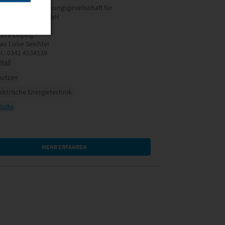
P Sahlmann Planungsgesellschaft für
ebäudetechnik mbH
um Harfenacker 9
179 Leipzig
au Luise Seichter
l.: 0341 4534139
Mail
autzen
ektrische Energietechnik
site
MEHR ERFAHREN