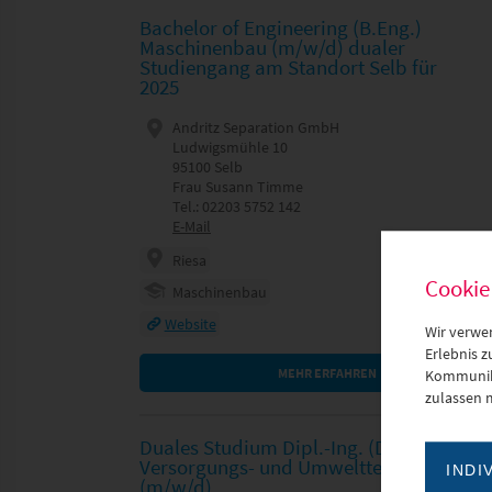
Bachelor of Engineering (B.Eng.)
Maschinenbau (m/w/d) dualer
Studiengang am Standort Selb für
2025
Andritz Separation GmbH
Ludwigsmühle 10
95100 Selb
Frau Susann Timme
Tel.: 02203 5752 142
E-Mail
Riesa
Cookie
Maschinenbau
Website
Wir verwe
Erlebnis 
MEHR ERFAHREN
Kommunika
zulassen 
Duales Studium Dipl.-Ing. (DH)
Versorgungs- und Umwelttechnik
INDI
(m/w/d)